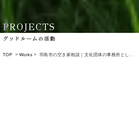
P
P
ROJECTS
ROJECTS
グッドルームの活動
グッドルームの活動
>
>
TOP
Works
羽島市の空き家相談｜文化団体の事務所として活用いただきました
空き家の活用事例や
私たち株式会社グッドルームの活動をご紹介
ALL
News