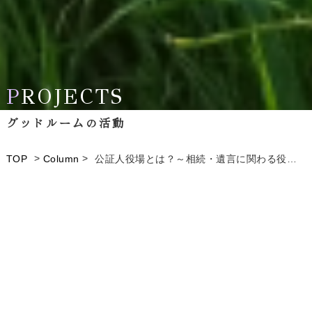
P
P
ROJECTS
ROJECTS
グッドルームの活動
グッドルームの活動
>
>
TOP
Column
公証人役場とは？～相続・遺言に関わる役割～
空き家の活用事例や
私たち株式会社グッドルームの活動をご紹介
ALL