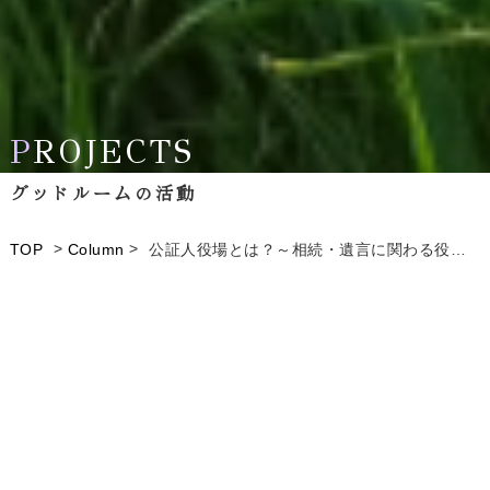
P
P
ROJECTS
ROJECTS
グッドルームの活動
グッドルームの活動
>
>
TOP
Column
公証人役場とは？～相続・遺言に関わる役割～
空き家の活用事例や
私たち株式会社グッドルームの活動をご紹介
ALL